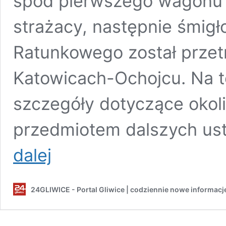
spod pierwszego wagonu 
strażacy, następnie śmig
Ratunkowego został przet
Katowicach-Ochojcu. Na t
szczegóły dotyczące okol
przedmiotem dalszych ust
Potrącenie
dalej
na
torach
kolejowych
24GLIWICE - Portal Gliwice | codziennie nowe informacj
w
Łabędach.
Poszkodowanego
śmigłowcem