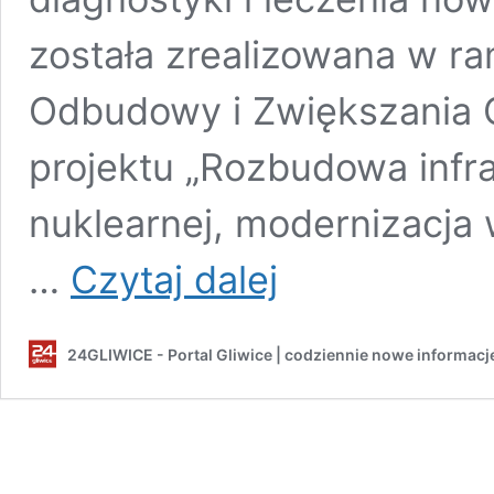
została zrealizowana w r
Odbudowy i Zwiększania O
projektu „Rozbudowa infra
nuklearnej, modernizacja
Rozbudowa
…
Czytaj dalej
szpitala
pochłonęła
około
24GLIWICE - Portal Gliwice | codziennie nowe informacj
145
mln
zł.
Obiekt
oddano
do
użytku