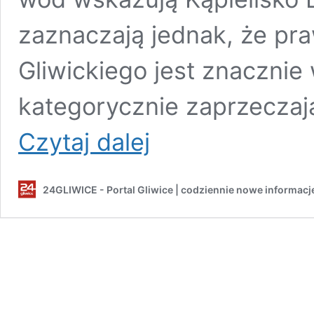
zaznaczają jednak, że pra
Gliwickiego jest znacznie 
kategorycznie zaprzecza
“Ustaliliśmy
Czytaj dalej
dwóch
pewnych
trucicieli”.
24GLIWICE - Portal Gliwice | codziennie nowe informacj
Wraca
sprawa
śnięcia
ryb
w
Kanale
Gliwickim