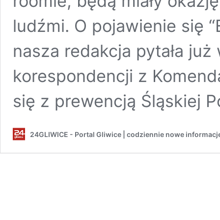
roomie, będą miały okazję
ludźmi. O pojawienie się 
nasza redakcja pytała już
korespondencji z Komendą 
się z prewencją Śląskiej Po
24GLIWICE - Portal Gliwice | codziennie nowe informacj