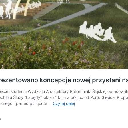
prezentowano koncepcje nowej przystani n
ce, studenci Wydziału Architektury Politechniki Śląskiej opracowali
 pobliżu Śluzy “Łabędy”, około 1 km na północ od Portu Gliwice. P
Gliwicka
cznego. [perfectpullquote …
Czytaj dalej
Marina
zmieni
e
lokalizację.
Zaprezentowano