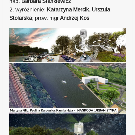
hab.
Barbara Stankiewicz
2. wyróżnienie:
Katarzyna Mercik, Urszula
Stolarska
; prow. mgr
Andrzej Kos