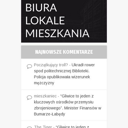
NAJNOWSZE KOMENTARZE
Początkujący troll?
-
Ukradł rower
spod politechnicznej Biblioteki.
Policja opublikowała wizerunek
mężczyzny
mieszkaniec
-
“Gliwice to jeden z
kluczowych ośrodków przemysłu
zbrojeniowego”. Minister Finansów w
Bumarze-Łabędy
The Tiger
-
“Gliwice to jeden z