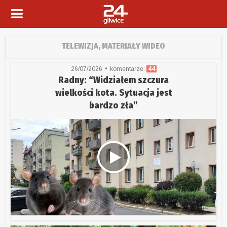
TELEWIZJA, MATERIAŁY WIDEO
26/07/2026
komentarze:
44
Radny: “Widziałem szczura
wielkości kota. Sytuacja jest
bardzo zła”