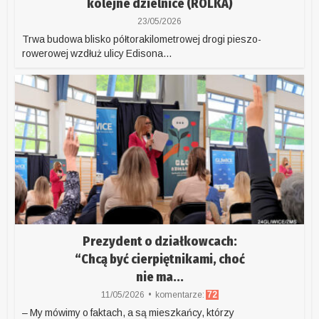
kolejne dzielnice (ROLKA)
23/05/2026
Trwa budowa blisko półtorakilometrowej drogi pieszo-
rowerowej wzdłuż ulicy Edisona...
Prezydent o działkowcach:
“Chcą być cierpiętnikami, choć
nie ma...
11/05/2026
komentarze:
72
– My mówimy o faktach, a są mieszkańcy, którzy