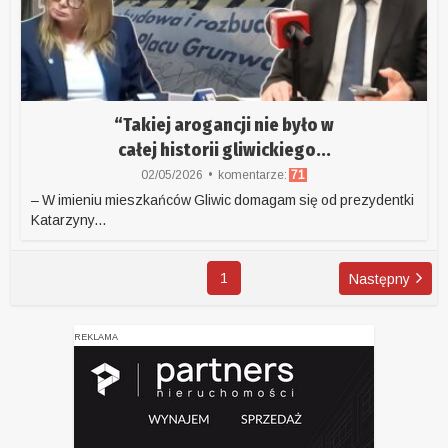
“Takiej arogancji nie było w
całej historii gliwickiego...
02/05/2026
komentarze:
71
– W imieniu mieszkańców Gliwic domagam się od prezydentki
Katarzyny...
1
Następny
REKLAMA