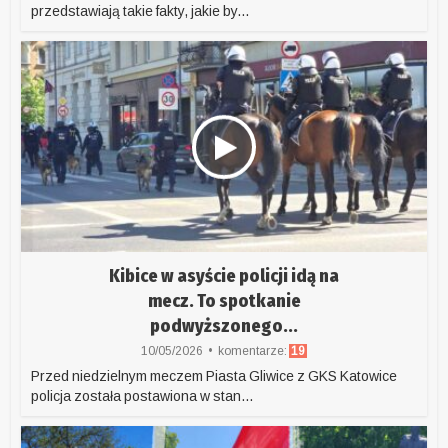
przedstawiają takie fakty, jakie by...
Kibice w asyście policji idą na
mecz. To spotkanie
podwyższonego...
10/05/2026
komentarze:
19
Przed niedzielnym meczem Piasta Gliwice z GKS Katowice
policja została postawiona w stan...