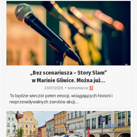
„Bez scenariusza – Story Slam”
w Marinie Gliwice. Można już...
23/07/2026
komentarze:
3
To będzie wieczór pełen emocji, wciągających historii i
nieprzewidywalnych zwrotów akcji...