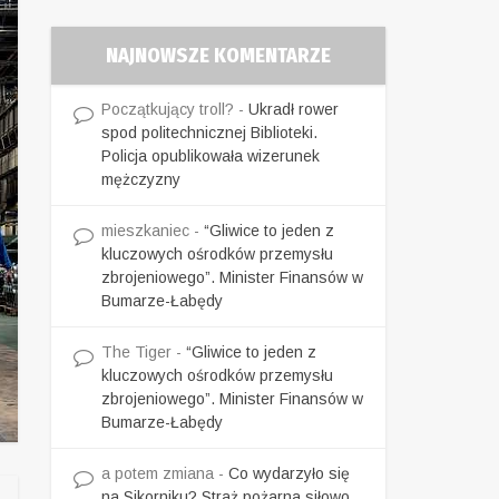
NAJNOWSZE KOMENTARZE
Początkujący troll?
-
Ukradł rower
spod politechnicznej Biblioteki.
Policja opublikowała wizerunek
mężczyzny
mieszkaniec
-
“Gliwice to jeden z
kluczowych ośrodków przemysłu
zbrojeniowego”. Minister Finansów w
Bumarze-Łabędy
The Tiger
-
“Gliwice to jeden z
kluczowych ośrodków przemysłu
zbrojeniowego”. Minister Finansów w
Bumarze-Łabędy
a potem zmiana
-
Co wydarzyło się
na Sikorniku? Straż pożarna siłowo