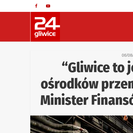
06/08
“Gliwice to 
ośrodków przem
Minister Finan