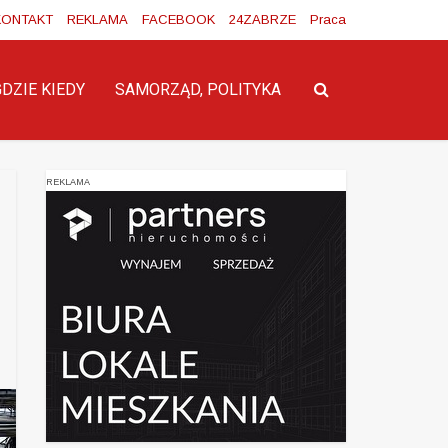
KONTAKT
REKLAMA
FACEBOOK
24ZABRZE
Praca
GDZIE KIEDY
SAMORZĄD, POLITYKA
REKLAMA