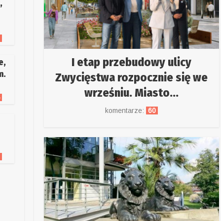
,
3
I etap przebudowy ulicy
e,
m.
Zwycięstwa rozpocznie się we
wrześniu. Miasto...
5
komentarze:
60
7