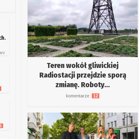
ch.
arz
Teren wokół gliwickiej
Radiostacji przejdzie sporą
zmianę. Roboty...
2
komentarze:
12
1