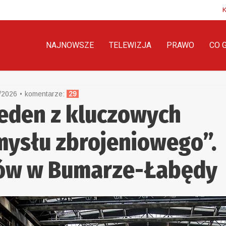
NAJNOWSZE
TELEWIZJA
PRAWO
CO 
/2026
komentarze:
29
jeden z kluczowych
ysłu zbrojeniowego”.
sów w Bumarze-Łabędy