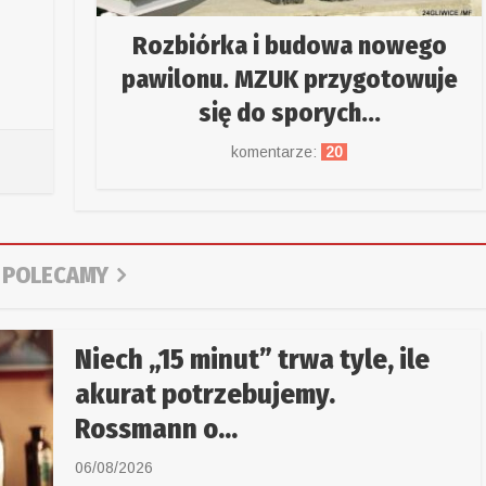
Rozbiórka i budowa nowego
pawilonu. MZUK przygotowuje
się do sporych...
komentarze:
20
POLECAMY
Niech „15 minut” trwa tyle, ile
akurat potrzebujemy.
Rossmann o...
06/08/2026