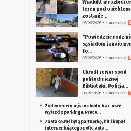
Wiadukt w rozbiórce
teren pod obiektem
zostanie...
05/08/2026
komentarze:
“Powiedzcie rodzini
sąsiadom i znajomy
To...
05/08/2026
komentarze:
Ukradł rower spod
politechnicznej
Biblioteki. Policja...
05/08/2026
komentarze:
Zieleniec w miejscu chodnika i nowy
wyjazd z parkingu. Prace...
Zaatakował byłą partnerkę, bił i kopał
interweniującego policjanta...