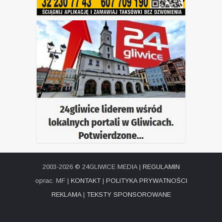
2003-2026 © 24GLIWICE MEDIA |
REGULAMIN
oprac. MF |
KONTAKT
|
POLITYKA PRYWATNOŚCI
REKLAMA
|
TEKSTY SPONSOROWANE