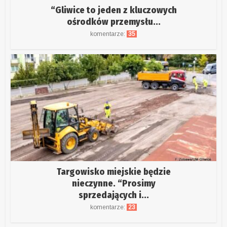
“Gliwice to jeden z kluczowych
ośrodków przemysłu...
komentarze:
35
Targowisko miejskie będzie
nieczynne. “Prosimy
sprzedających i...
komentarze:
23