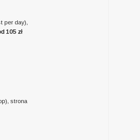
 per day),
od 105 zł
p), strona