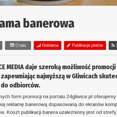
lama banerowa
O nas
Reklama
Publikacje płatne
E MEDIA daje szeroką możliwość promocji 
 zapewniając najwyższą w Gliwicach skute
 do odbiorców.
nych form promocji na portalu 24gliwice.pl oferujemy
wą reklamę banerową dopasowaną do ekranów komp
. Koszt publikacji banera uzależniony jest od strefy,