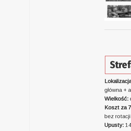
Stre
Lokalizacj
główna + a
Wielkość:
Koszt za 7
bez rotacj
Upusty:
14