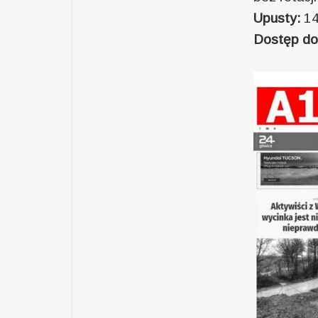
Upusty:
14
Dostęp do 