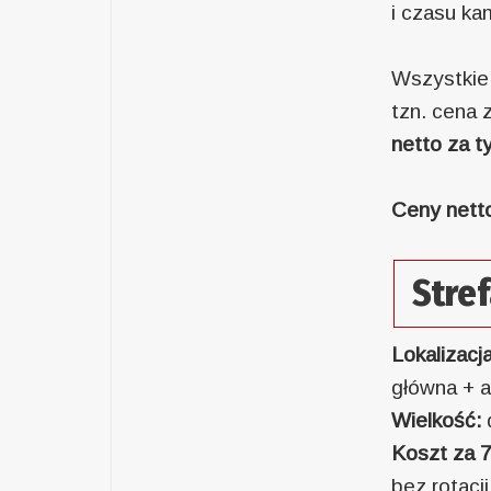
i czasu ka
Wszystkie
tzn. cena 
netto za t
Ceny nett
Stref
Lokalizacj
główna + a
Wielkość:
Koszt za 7
bez rotacj