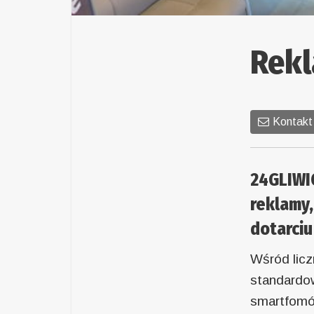
Rek
Kontakt
24GLIWIC
reklamy,
dotarciu
Wśród licz
standardo
smartfomów