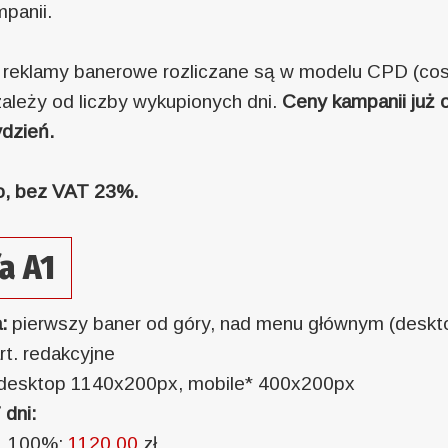
mpanii.
 reklamy banerowe rozliczane są w modelu CPD (cost
zależy od liczby wykupionych dni.
Ceny kampanii już 
ydzień.
o, bez VAT 23%.
a A1
a:
pierwszy baner od góry, nad menu głównym (deskto
rt. redakcyjne
desktop 1140x200px, mobile* 400x200px
 dni:
i, 100%:
1120,00
zł