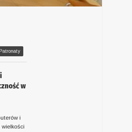
Patronaty
i
czność w
uterów i
 wielkości