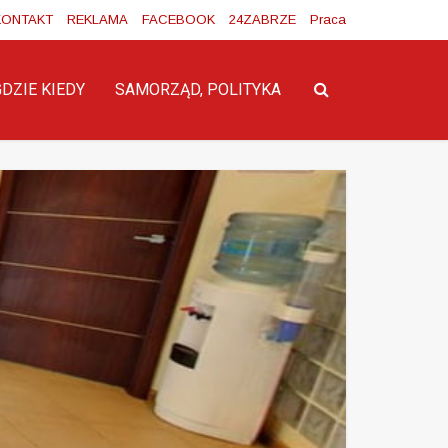
KONTAKT
REKLAMA
FACEBOOK
24ZABRZE
Praca
GDZIE KIEDY
SAMORZĄD, POLITYKA