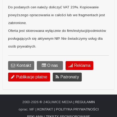
Do podanych cen należy doliczyć VAT 23%. Kopiowanie
powyższego opracowania w całości lub we fragmentach jest
zabronione.
Oferta jest skierowana wyłącznie do firm/instytucji/podmiotów
posługujących się aktywnym NIP. Nie świadczymy usług dla
osób prywatnych.
Kontakt
O nas
Reklama
Publikacje płatne
Patronaty
2003-2026 © 24GLIWICE MEDIA |
REGULAMIN
oprac. MF |
KONTAKT
|
POLITYKA PRYWATNOŚCI
REKLAMA
|
TEKSTY SPONSOROWANE