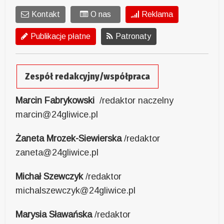
Kontakt
O nas
Reklama
Publikacje płatne
Patronaty
Zespół redakcyjny/współpraca
Marcin Fabrykowski
/redaktor naczelny
marcin@24gliwice.pl
Żaneta Mrozek-Siewierska
/redaktor
zaneta@24gliwice.pl
Michał Szewczyk
/redaktor
michalszewczyk@24gliwice.pl
Marysia Sławańska
/redaktor