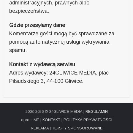
administracyjnych, prawnych albo
bezpieczeństwa.
Gdzie przesyłamy dane
Komentarze gości mogą być sprawdzane za
pomocą automatycznej usługi wykrywania
spamu.
Kontakt z wydawcą serwisu
Adres wydawcy: 24GLIWICE MEDIA, plac
Piłsudskiego 3, 44-100 Gliwice.
2003-2026 © 24GLIWICE MEDIA |
REGULAMIN
oprac. MF |
KONTAKT
|
POLITYKA PRYWATNOŚCI
REKLAMA
|
TEKSTY SPONSOROWANE