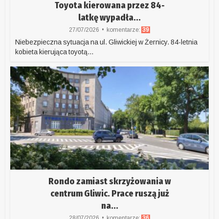
Toyota kierowana przez 84-
latkę wypadła...
27/07/2026
komentarze:
39
Niebezpieczna sytuacja na ul. Gliwickiej w Żernicy. 84-letnia
kobieta kierująca toyotą...
Rondo zamiast skrzyżowania w
centrum Gliwic. Prace ruszą już
na...
28/07/2026
komentarze:
36