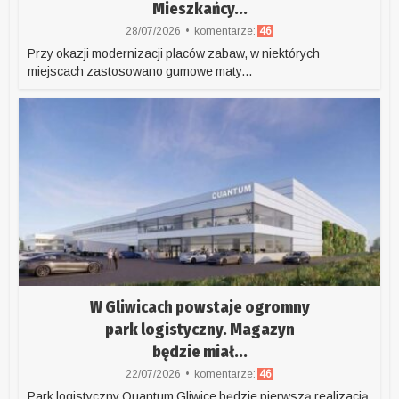
Mieszkańcy...
28/07/2026
komentarze:
46
Przy okazji modernizacji placów zabaw, w niektórych
miejscach zastosowano gumowe maty...
W Gliwicach powstaje ogromny
park logistyczny. Magazyn
będzie miał...
22/07/2026
komentarze:
46
Park logistyczny Quantum Gliwice będzie pierwszą realizacją