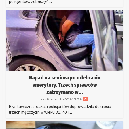
policjantów, zobaczyć...
Napad na seniora po odebraniu
emerytury. Trzech sprawców
zatrzymano w...
22/07/2026
komentarze:
21
Błyskawiczna reakcja policjantów doprowadziła do ujęcia
trzech mężczyzn w wieku 31, 40 i...