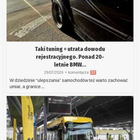
Taki tuning = utrata dowodu
rejestracyjnego. Ponad 20-
letnie BMW...
29/07/2026
komentarze:
32
W dziedzinie “ulepszania” samochodów też warto zachować
umiar, a granice...