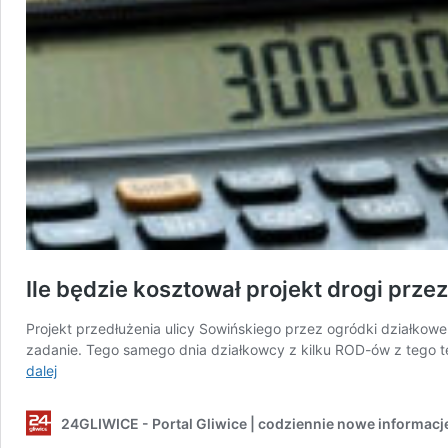
Ile będzie kosztował projekt drogi prze
Projekt przedłużenia ulicy Sowińskiego przez ogródki działkowe
zadanie. Tego samego dnia działkowcy z kilku ROD-ów z tego t
Ile
dalej
będzie
kosztował
24GLIWICE - Portal Gliwice | codziennie nowe informacj
projekt