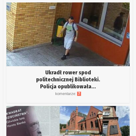
Ukradł rower spod
politechnicznej Biblioteki.
Policja opublikowała...
komentarze:
7