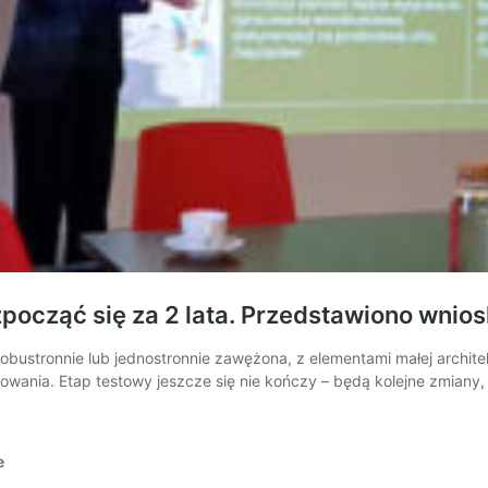
ocząć się za 2 lata. Przedstawiono wnios
obustronnie lub jednostronnie zawężona, z elementami małej architek
powania. Etap testowy jeszcze się nie kończy – będą kolejne zmian
e