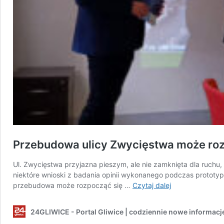
Przebudowa ulicy Zwycięstwa może rozp
Ul. Zwycięstwa przyjazna pieszym, ale nie zamknięta dla ruchu, 
niektóre wnioski z badania opinii wykonanego podczas prototy
Przebudowa
przebudowa może rozpocząć się …
Czytaj dalej
ulicy
Zwycięstwa
24GLIWICE - Portal Gliwice | codziennie nowe informacj
może