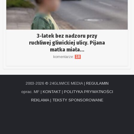
3-latek bez nadzoru przy
ruchliwej gliwickiej ulicy. Pijana
matka miała...
komentarze:
18
2003-2026 © 24GLIWICE MEDIA |
REGULAMIN
oprac. MF |
KONTAKT
|
POLITYKA PRYWATNOŚCI
REKLAMA
|
TEKSTY SPONSOROWANE