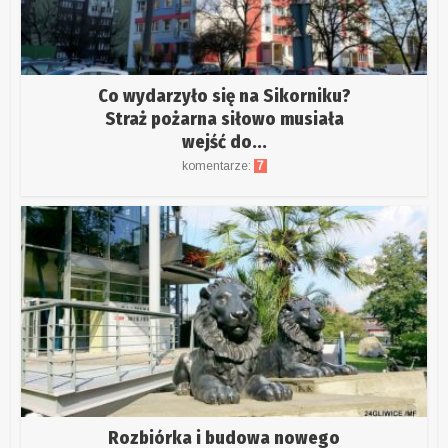
Co wydarzyło się na Sikorniku?
Straż pożarna siłowo musiała
wejść do...
komentarze:
7
Rozbiórka i budowa nowego