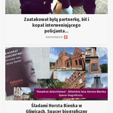
Zaatakował byłą partnerkę, bił i
kopał interweniującego
policjanta...
komentarze:
8
Śladami Horsta Bienka w
Gliwicach. Spacer biograficzny