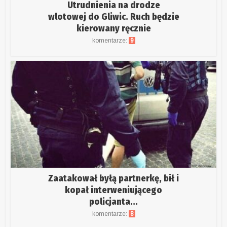
Utrudnienia na drodze
wlotowej do Gliwic. Ruch będzie
kierowany ręcznie
komentarze:
9
Zaatakował byłą partnerkę, bił i
kopał interweniującego
policjanta...
komentarze:
8