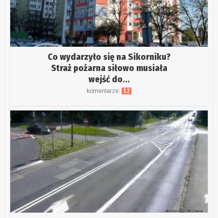
Co wydarzyło się na Sikorniku?
Straż pożarna siłowo musiała
wejść do...
komentarze:
12