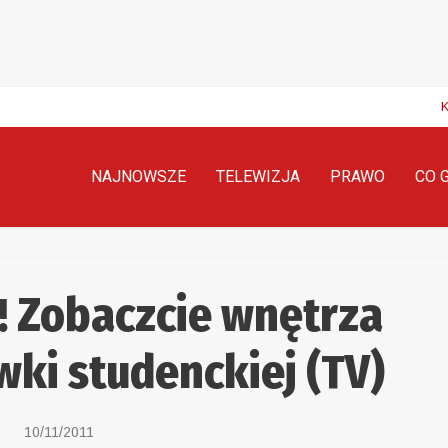
NAJNOWSZE
TELEWIZJA
PRAWO
CO 
! Zobaczcie wnętrza
ki studenckiej (TV)
10/11/2011