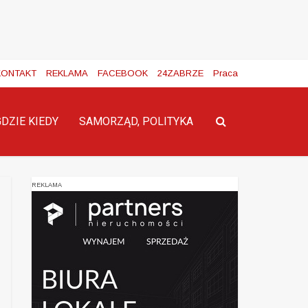
KONTAKT
REKLAMA
FACEBOOK
24ZABRZE
Praca
GDZIE KIEDY
SAMORZĄD, POLITYKA
REKLAMA