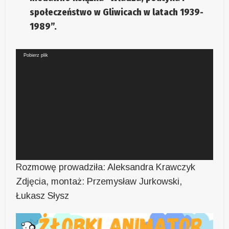
społeczeństwo w Gliwicach w latach 1939-
1989”.
Odtwarzacz
Pobierz plik
video
Rozmowę prowadziła: Aleksandra Krawczyk
Zdjęcia, montaż: Przemysław Jurkowski,
Łukasz Słysz