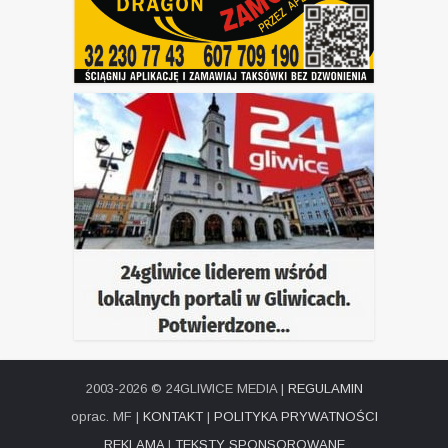
2003-2026 © 24GLIWICE MEDIA |
REGULAMIN
oprac. MF |
KONTAKT
|
POLITYKA PRYWATNOŚCI
REKLAMA
|
TEKSTY SPONSOROWANE