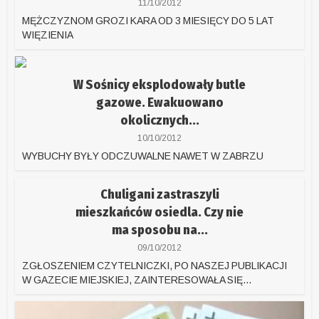
11/10/2012
MĘŻCZYZNOM GROZI KARA OD 3 MIESIĘCY DO 5 LAT
WIĘZIENIA
W Sośnicy eksplodowały butle
gazowe. Ewakuowano
okolicznych...
10/10/2012
WYBUCHY BYŁY ODCZUWALNE NAWET W ZABRZU
Chuligani zastraszyli
mieszkańców osiedla. Czy nie
ma sposobu na...
09/10/2012
ZGŁOSZENIEM CZYTELNICZKI, PO NASZEJ PUBLIKACJI
W GAZECIE MIEJSKIEJ, ZAINTERESOWAŁA SIĘ...