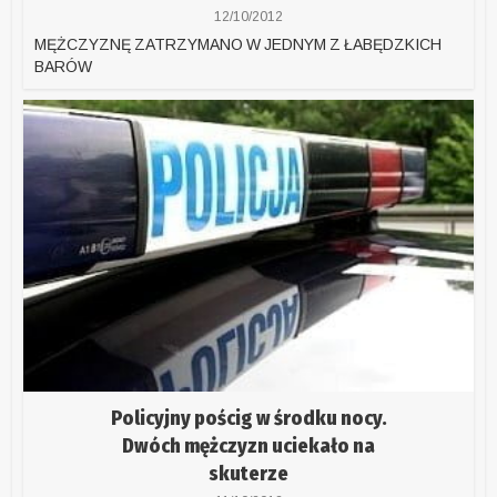
12/10/2012
MĘŻCZYZNĘ ZATRZYMANO W JEDNYM Z ŁABĘDZKICH
BARÓW
Policyjny pościg w środku nocy.
Dwóch mężczyzn uciekało na
skuterze