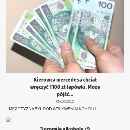
Kierowca mercedesa chciał
wręczyć 1100 zł łapówki. Może
pójść...
05/10/2012
MĘŻCZYZNA BYŁ POD WPŁYWEM ALKOHOLU
3 promile alkoholu i 9