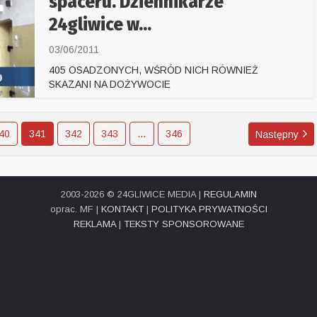
spaceru. Dziennikarze
24gliwice w...
03/06/2011
405 OSADZONYCH, WŚRÓD NICH RÓWNIEŻ
SKAZANI NA DOŻYWOCIE
40
341
342
343
…
346
Następny
2003-2026 © 24GLIWICE MEDIA |
REGULAMIN
oprac. MF |
KONTAKT
|
POLITYKA PRYWATNOŚCI
REKLAMA
|
TEKSTY SPONSOROWANE