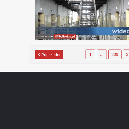
1
…
339
3
Poprzedni