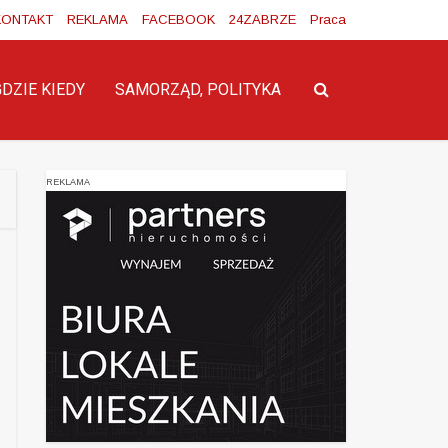
KONTAKT
REKLAMA
FACEBOOK
24ZABRZE
Praca
GDZIE KIEDY
SAMORZĄD, POLITYKA
REKLAMA