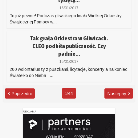
tysięcy...
16/01/2017
To już pewne! Podczas gliwickiego finału Wielkiej Orkiestry
Świątecznej Pomocy w...
Tak grała Orkiestra w Gliwicach.
CLEO podbiła publiczność. Czy
padnie...
15/01/2017
200 wolontariuszy z puszkami, licytacje, koncerty a na koniec
Światełko do Nieba –...
344
Poprzedni
Następny
REKLAMA