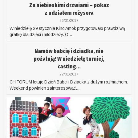
Za niebieskimi drzwiami – pokaz
z udziałem reżysera
26/01/2017
W niedzielę 29 stycznia Kino Amok przygotowało prawdziwą
gratkę dla dzieci i młodzieży. O...
Namów babcię i dziadka, nie
pożałują! W niedzielę turniej,
casting...
22/01/2017
CH FORUM fetuje Dzień Babci i Dziadka z dużym rozmachem.
Weekend powinien zainteresować...