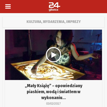
KULTURA, WYDARZENIA, IMPREZY
„Mały Książę” – opowiedziany
piaskiem, wodą i światłem w
wykonaniu...
03/02/2017