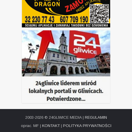
2003-2026 © 24GLIWICE MEDIA |
REGULAMIN
oprac. MF |
KONTAKT
|
POLITYKA PRYWATNOŚCI