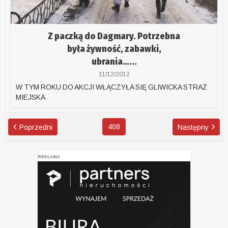
Z paczką do Dagmary. Potrzebna
była żywność, zabawki,
ubrania…...
11/12/2012
W TYM ROKU DO AKCJI WŁĄCZYŁA SIĘ GLIWICKA STRAŻ
MIEJSKA
408
Poprzedni
Następny
REKLAMA