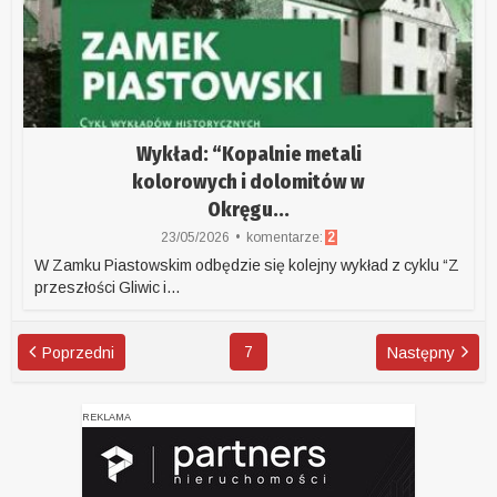
Wykład: “Kopalnie metali
kolorowych i dolomitów w
Okręgu...
23/05/2026
komentarze:
2
W Zamku Piastowskim odbędzie się kolejny wykład z cyklu “Z
przeszłości Gliwic i...
7
Poprzedni
Następny
REKLAMA