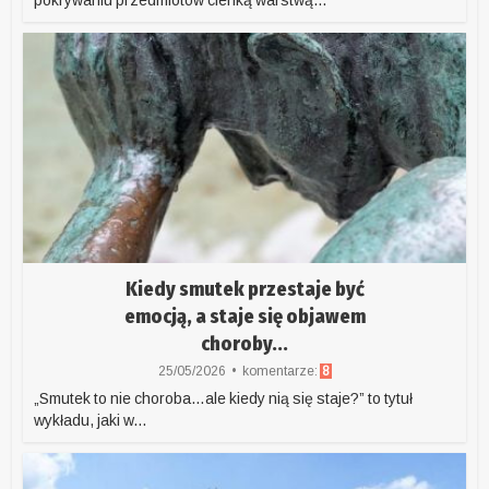
pokrywaniu przedmiotów cienką warstwą...
Kiedy smutek przestaje być
emocją, a staje się objawem
choroby...
25/05/2026
komentarze:
8
„Smutek to nie choroba…ale kiedy nią się staje?” to tytuł
wykładu, jaki w...