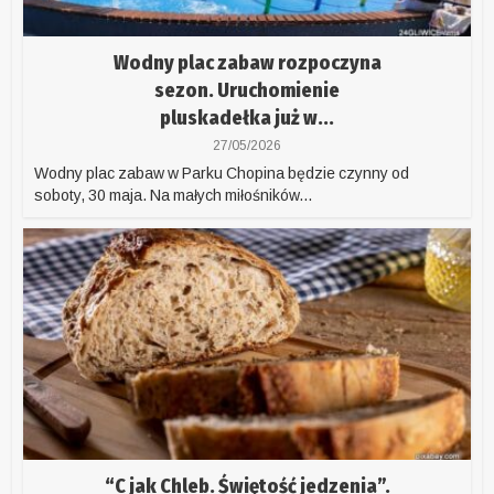
Wodny plac zabaw rozpoczyna
sezon. Uruchomienie
pluskadełka już w...
27/05/2026
Wodny plac zabaw w Parku Chopina będzie czynny od
soboty, 30 maja. Na małych miłośników...
“C jak Chleb. Świętość jedzenia”.