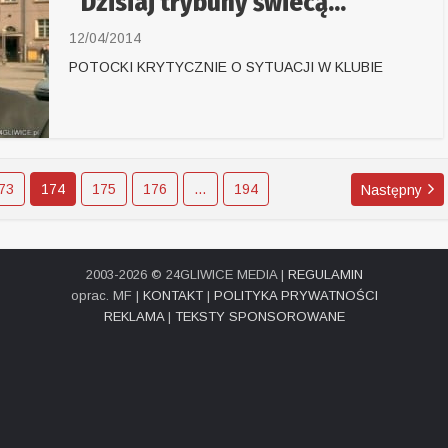
“Dzisiaj trybuny świecą...
12/04/2014
POTOCKI KRYTYCZNIE O SYTUACJI W KLUBIE
73
174
175
176
…
194
Następny
2003-2026 © 24GLIWICE MEDIA |
REGULAMIN
oprac. MF |
KONTAKT
|
POLITYKA PRYWATNOŚCI
REKLAMA
|
TEKSTY SPONSOROWANE