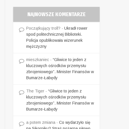
NAJNOWSZE KOMENTARZE
Początkujący troll?
-
Ukradł rower
spod politechnicznej Biblioteki.
Policja opublikowała wizerunek
mężczyzny
mieszkaniec
-
“Gliwice to jeden z
kluczowych ośrodków przemysłu
zbrojeniowego”. Minister Finansów w
Bumarze-Łabędy
The Tiger
-
“Gliwice to jeden z
kluczowych ośrodków przemysłu
zbrojeniowego”. Minister Finansów w
Bumarze-Łabędy
a potem zmiana
-
Co wydarzyło się
na Sikorniku? Straż pożarna siłowo