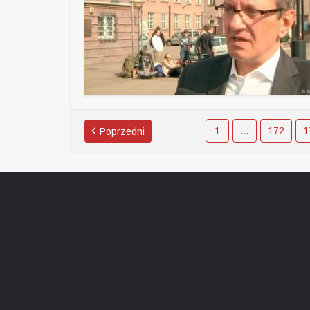
1
…
172
1
Poprzedni