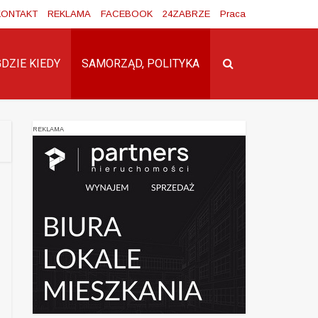
KONTAKT
REKLAMA
FACEBOOK
24ZABRZE
Praca
GDZIE KIEDY
SAMORZĄD, POLITYKA
REKLAMA