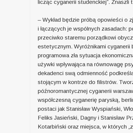
licząc cyganerii studenckiej”. Znaszli
– Wykład będzie próbą opowieści o zj
i łączących je wspólnych zasadach: p
przeciwko staremu porządkowi obyc
estetycznym. Wyróżnikami cyganerii b
programowa zła sytuacja ekonomiczna 
używki wpływająca na równowagę psyc
dekadenci swą odmienność podkreśl
stojącym w kontrze do filistrów. Twor
późnoromantycznej cyganerii warszaw
współczesną cyganerię paryską, berli
postaci jak Stanisław Wyspiański, Wło
Feliks Jasieński, Dagny i Stanisław 
Kotarbiński oraz miejsca, w których