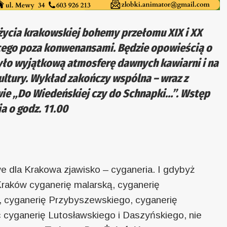
l życia krakowskiej bohemy przełomu XIX i XX
jącego poza konwenansami. Będzie opowieścią o
yło wyjątkową atmosferę dawnych kawiarni i na
kultury. Wykład zakończy wspólna – wraz z
ie „Do Wiedeńskiej czy do Schnapki…”. Wstęp
a o godz. 11.00
e dla Krakowa zjawisko – cyganeria. I gdybyż
Kraków cyganerię malarską, cyganerię
j, cyganerię Przybyszewskiego, cyganerię
 cyganerię Lutosławskiego i Daszyńskiego, nie