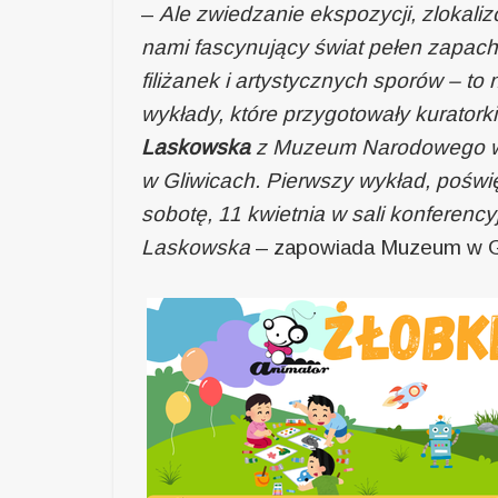
–
Ale zwiedzanie ekspozycji, zlokaliz
nami fascynujący świat pełen zapach
filiżanek i artystycznych sporów – t
wykłady, które przygotowały kuratork
Laskowska
z Muzeum Narodowego w
w Gliwicach. Pierwszy wykład, poświ
sobotę, 11 kwietnia w sali konferenc
Laskowska
– zapowiada Muzeum w Gl