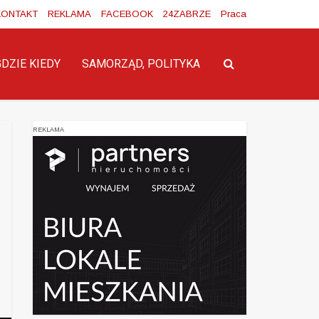
KONTAKT
REKLAMA
FACEBOOK
24ZABRZE
Praca
GDZIE KIEDY
SAMORZĄD, POLITYKA
REKLAMA