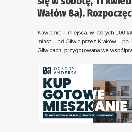
się w sobotę, 11 kwietn
Wałów 8a). Rozpoczęci
Kawiarnie – miejsca, w których 100 la
miast – od Gliwic przez Kraków – p
Gliwicach, przygotowana we współp