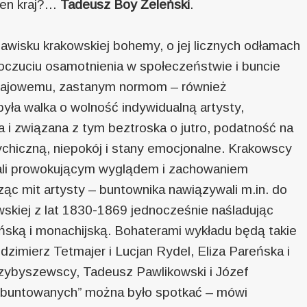
 ten kraj?…
Tadeusz Boy Żeleński
.
awisku krakowskiej bohemy, o jej licznych odłamach
oczuciu osamotnienia w społeczeństwie i buncie
zajowemu, zastanym normom – również
yła walka o wolność indywidualną artysty,
i związana z tym beztroska o jutro, podatność na
hiczną, niepokój i stany emocjonalne. Krakowscy
ali prowokującym wyglądem i zachowaniem
ząc mit artysty – buntownika nawiązywali m.in. do
skiej z lat 1830-1869 jednocześnie naśladując
ńską i monachijską. Bohaterami wykładu będą takie
dzimierz Tetmajer i Lucjan Rydel, Eliza Pareńska i
Przybyszewscy, Tadeusz Pawlikowski i Józef
 „zbuntowanych” można było spotkać – mówi