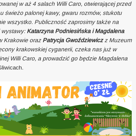
owanej w aż 4 salach Willi Caro, otwierającej przed
u świeżo palonej kawy, gwaru rozmów, stukotu
o nie wszystko. Publiczność zaprosimy także na
i wystawy:
Katarzyna Podniesińska i Magdalena
 Krakowie oraz
Patrycja Gwoździewicz
z Muzeum
ęcony krakowskiej cyganerii, czeka nas już w
yjnej Willi Caro, a prowadzić go będzie Magdalena
iwicach.