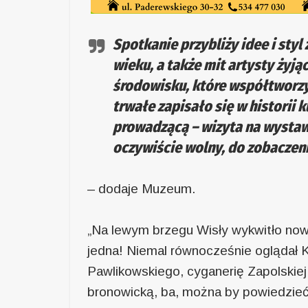
Spotkanie przybliży idee i sty
wieku, a także mit artysty ży
środowisku, które współtworz
trwałe zapisało się w historii 
prowadzącą – wizyta na wystaw
oczywiście wolny, do zobaczeni
– dodaje Muzeum.
„Na lewym brzegu Wisły wykwitło now
jedna! Niemal równocześnie oglądał 
Pawlikowskiego, cyganerię Zapolskie
bronowicką, ba, można by powiedzieć