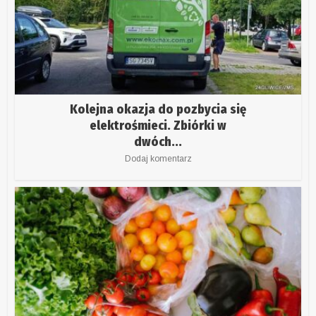
Kolejna okazja do pozbycia się
elektrośmieci. Zbiórki w
dwóch...
Dodaj komentarz