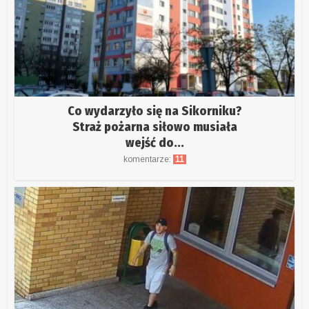
Co wydarzyło się na Sikorniku?
Straż pożarna siłowo musiała
wejść do...
komentarze:
11