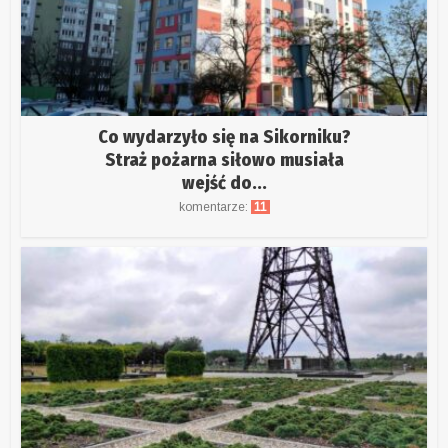
Co wydarzyło się na Sikorniku?
Straż pożarna siłowo musiała
wejść do...
komentarze:
11