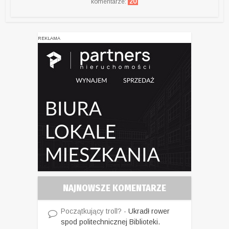
komentarze:
20
REKLAMA
NAJNOWSZE KOMENTARZE
Początkujący troll?
-
Ukradł rower
spod politechnicznej Biblioteki.