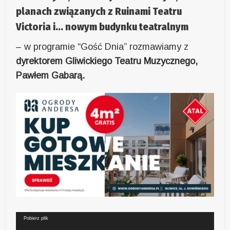
planach związanych z Ruinami Teatru
Victoria i… nowym budynku teatralnym
– w programie “Gość Dnia” rozmawiamy z
dyrektorem Gliwickiego Teatru Muzycznego,
Pawłem Gabarą.
Odtwarzacz
Pobierz plik
video