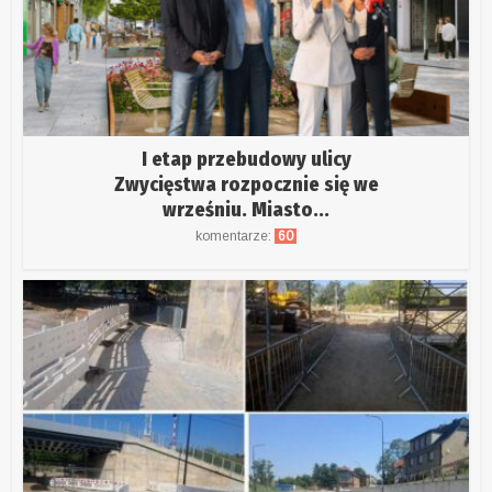
I etap przebudowy ulicy
Zwycięstwa rozpocznie się we
wrześniu. Miasto...
komentarze:
60