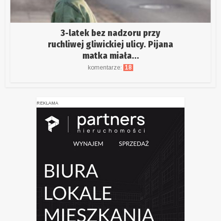
3-latek bez nadzoru przy
ruchliwej gliwickiej ulicy. Pijana
matka miała...
komentarze:
18
REKLAMA