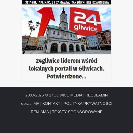
2003-2026 © 24GLIWICE MEDIA |
REGULAMIN
oprac. MF |
KONTAKT
|
POLITYKA PRYWATNOŚCI
REKLAMA
|
TEKSTY SPONSOROWANE