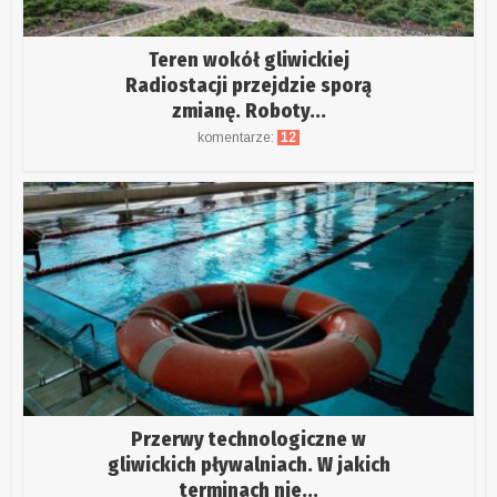
Teren wokół gliwickiej
Radiostacji przejdzie sporą
zmianę. Roboty...
komentarze:
12
Przerwy technologiczne w
gliwickich pływalniach. W jakich
terminach nie...