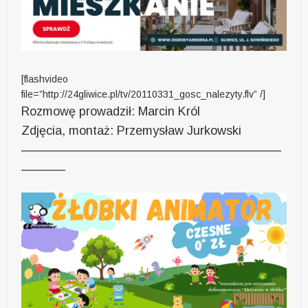
[flashvideo
file=”http://24gliwice.pl/tv/20110331_gosc_nalezyty.flv” /]
Rozmowę prowadził: Marcin Król
Zdjęcia, montaż: Przemysław Jurkowski
—————————————————————
———–