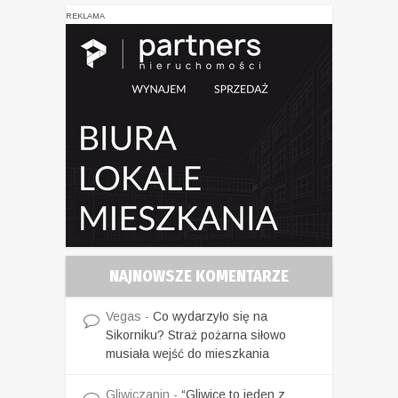
REKLAMA
NAJNOWSZE KOMENTARZE
Vegas
-
Co wydarzyło się na
Sikorniku? Straż pożarna siłowo
musiała wejść do mieszkania
Gliwiczanin
-
“Gliwice to jeden z