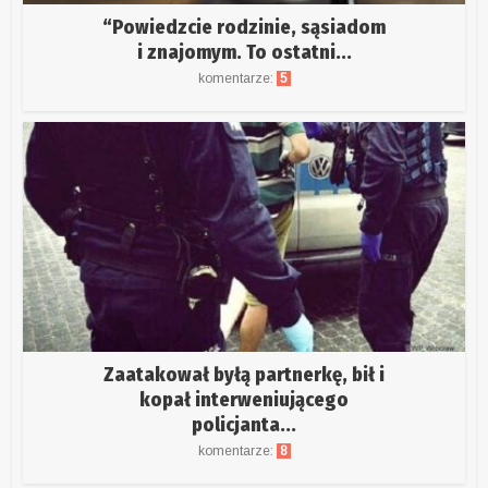
“Powiedzcie rodzinie, sąsiadom
i znajomym. To ostatni...
komentarze:
5
Zaatakował byłą partnerkę, bił i
kopał interweniującego
policjanta...
komentarze:
8