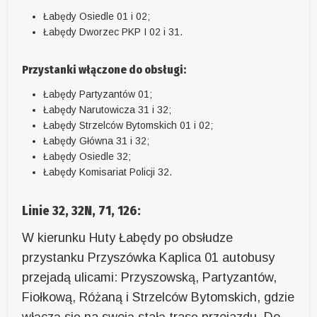
Łabędy Osiedle 01 i 02;
Łabędy Dworzec PKP I 02 i 31.
Przystanki włączone do obsługi:
Łabędy Partyzantów 01;
Łabędy Narutowicza 31 i 32;
Łabędy Strzelców Bytomskich 01 i 02;
Łabędy Główna 31 i 32;
Łabędy Osiedle 32;
Łabędy Komisariat Policji 32.
Linie 32, 32N, 71, 126:
W kierunku Huty Łabędy po obsłudze
przystanku Przyszówka Kaplica 01 autobusy
przejadą ulicami: Przyszowską, Partyzantów,
Fiołkową, Różaną i Strzelców Bytomskich, gdzie
włączą się na swoją stałą trasę przejazdu. Do