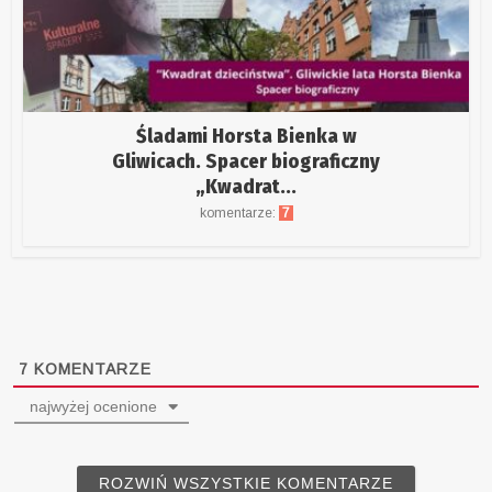
Śladami Horsta Bienka w
Gliwicach. Spacer biograficzny
„Kwadrat...
komentarze:
7
7
KOMENTARZE
najwyżej ocenione
ROZWIŃ WSZYSTKIE KOMENTARZE