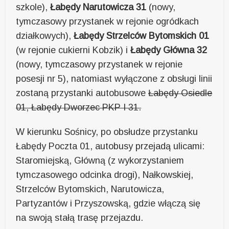
szkole),
Łabędy Narutowicza 31
(nowy,
tymczasowy przystanek w rejonie ogródkach
działkowych),
Łabędy Strzelców Bytomskich 01
(w rejonie cukierni Kobzik) i
Łabędy Główna 32
(nowy, tymczasowy przystanek w rejonie
posesji nr 5), natomiast wyłączone z obsługi linii
zostaną przystanki autobusowe
Łabędy Osiedle
01, Łabędy Dworzec PKP I 31.
W kierunku Sośnicy, po obsłudze przystanku
Łabędy Poczta 01, autobusy przejadą ulicami:
Staromiejską, Główną (z wykorzystaniem
tymczasowego odcinka drogi), Nałkowskiej,
Strzelców Bytomskich, Narutowicza,
Partyzantów i Przyszowską, gdzie włączą się
na swoją stałą trasę przejazdu.