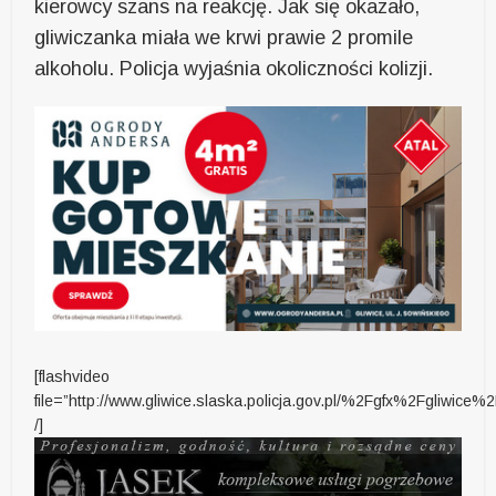
kierowcy szans na reakcję. Jak się okazało,
gliwiczanka miała we krwi prawie 2 promile
alkoholu. Policja wyjaśnia okoliczności kolizji.
[flashvideo
file=”http://www.gliwice.slaska.policja.gov.pl/%2Fgfx%2Fgliw
/]