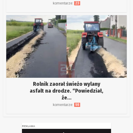
komentarze:
23
Rolnik zaorał świeżo wylany
asfalt na drodze. “Powiedział,
że...
komentarze:
98
REKLAMA