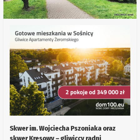
Skwer im. Wojciecha Pszoniaka oraz
skwer Kresowy – gliwiccy radni