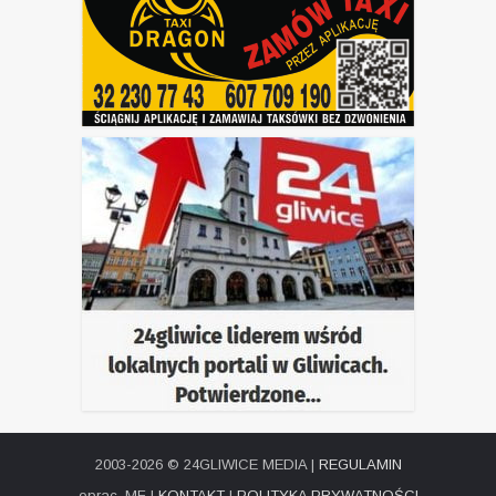
2003-2026 © 24GLIWICE MEDIA |
REGULAMIN
oprac. MF |
KONTAKT
|
POLITYKA PRYWATNOŚCI