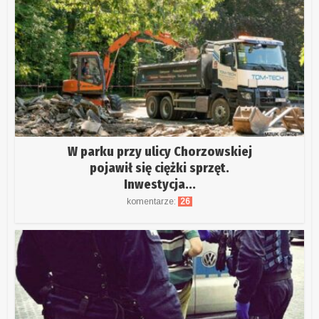
W parku przy ulicy Chorzowskiej
pojawił się ciężki sprzęt.
Inwestycja...
komentarze:
26