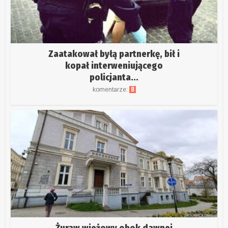
Zaatakował byłą partnerkę, bił i
kopał interweniującego
policjanta...
komentarze:
8