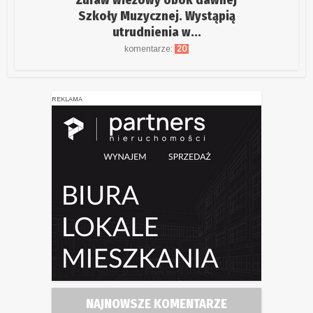
Żuraw wieżowy obok dawnej
Szkoły Muzycznej. Wystąpią
utrudnienia w...
komentarze:
20
REKLAMA
NAJNOWSZE KOMENTARZE