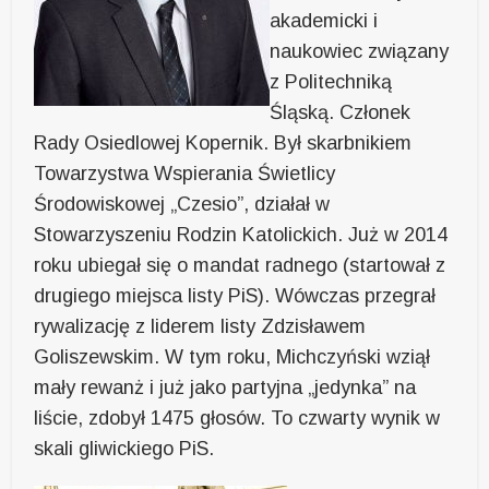
akademicki i
naukowiec związany
z Politechniką
Śląską. Członek
Rady Osiedlowej Kopernik. Był skarbnikiem
Towarzystwa Wspierania Świetlicy
Środowiskowej „Czesio”, działał w
Stowarzyszeniu Rodzin Katolickich. Już w 2014
roku ubiegał się o mandat radnego (startował z
drugiego miejsca listy PiS). Wówczas przegrał
rywalizację z liderem listy Zdzisławem
Goliszewskim. W tym roku, Michczyński wziął
mały rewanż i już jako partyjna „jedynka” na
liście, zdobył 1475 głosów. To czwarty wynik w
skali gliwickiego PiS.