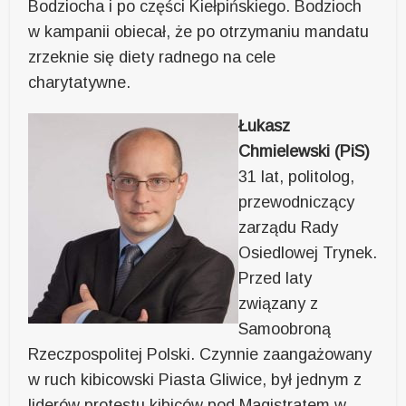
Bodziocha i po części Kiełpińskiego. Bodzioch
w kampanii obiecał, że po otrzymaniu mandatu
zrzeknie się diety radnego na cele
charytatywne.
Łukasz
Chmielewski (PiS)
31 lat, politolog,
przewodniczący
zarządu Rady
Osiedlowej Trynek.
Przed laty
związany z
Samoobroną
Rzeczpospolitej Polski. Czynnie zaangażowany
w ruch kibicowski Piasta Gliwice, był jednym z
liderów protestu kibiców pod Magistratem w