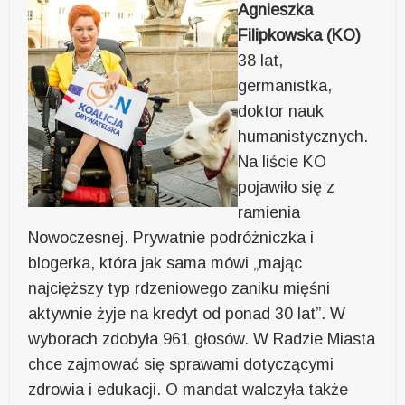
Agnieszka
Filipkowska (KO)
38 lat,
germanistka,
doktor nauk
humanistycznych.
Na liście KO
pojawiło się z
ramienia
Nowoczesnej. Prywatnie podróżniczka i
blogerka, która jak sama mówi „mając
najcięższy typ rdzeniowego zaniku mięśni
aktywnie żyje na kredyt od ponad 30 lat”. W
wyborach zdobyła 961 głosów. W Radzie Miasta
chce zajmować się sprawami dotyczącymi
zdrowia i edukacji. O mandat walczyła także