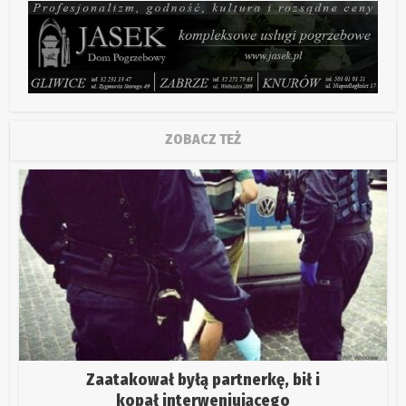
ZOBACZ TEŻ
Zaatakował byłą partnerkę, bił i
kopał interweniującego