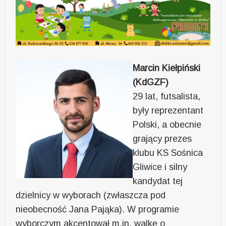
Marcin Kiełpiński
(KdGZF)
29 lat, futsalista,
były reprezentant
Polski, a obecnie
grający prezes
klubu KS Sośnica
Gliwice i silny
kandydat tej
dzielnicy w wyborach (zwłaszcza pod
nieobecność Jana Pająka). W programie
wyborczym akcentował m.in. walkę o