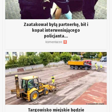
Zaatakował byłą partnerkę, bił i
kopał interweniującego
policjanta...
komentarze:
8
Targowisko miejskie będzie