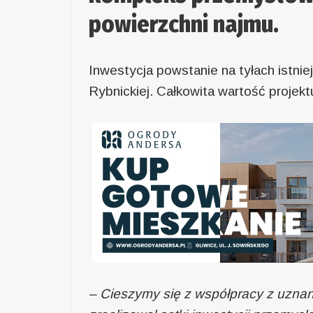
powierzchni najmu.
Inwestycja powstanie na tyłach istni
Rybnickiej. Całkowita wartość projekt
– Cieszymy się z współpracy z uznan