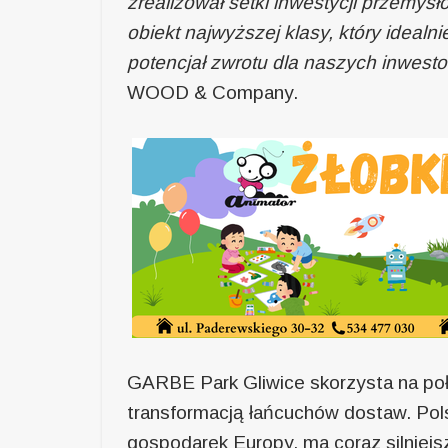
zrealizował setki inwestycji przemysł
obiekt najwyższej klasy, który idealni
potencjał zwrotu dla naszych inwest
WOOD & Company.
GARBE Park Gliwice skorzysta na po
transformacją łańcuchów dostaw. Polsk
gospodarek Europy, ma coraz silnie