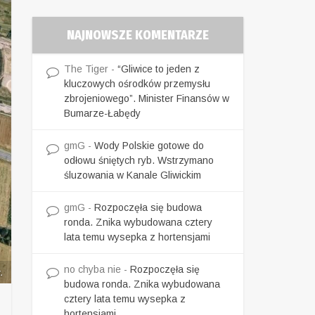
NAJNOWSZE KOMENTARZE
The Tiger
-
“Gliwice to jeden z
kluczowych ośrodków przemysłu
zbrojeniowego”. Minister Finansów w
Bumarze-Łabędy
gmG
-
Wody Polskie gotowe do
odłowu śniętych ryb. Wstrzymano
śluzowania w Kanale Gliwickim
gmG
-
Rozpoczęła się budowa
ronda. Znika wybudowana cztery
lata temu wysepka z hortensjami
no chyba nie
-
Rozpoczęła się
.
budowa ronda. Znika wybudowana
cztery lata temu wysepka z
hortensjami