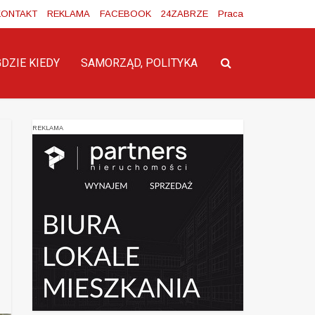
KONTAKT
REKLAMA
FACEBOOK
24ZABRZE
Praca
GDZIE KIEDY
SAMORZĄD, POLITYKA
REKLAMA