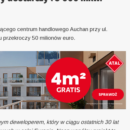
ejącego centrum handlowego Auchan przy ul.
u przekroczy 50 milionów euro.
ym deweloperem, który w ciągu ostatnich 30 lat