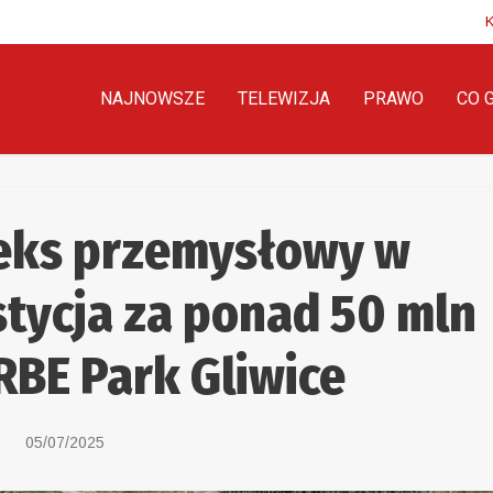
NAJNOWSZE
TELEWIZJA
PRAWO
CO 
eks przemysłowy w
stycja za ponad 50 mln
RBE Park Gliwice
05/07/2025