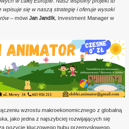
owych w całej Europie. Nasz wspólny projekt to
e wpisuje się w naszą strategię i oferuje wysoki
orów
– mówi
Jan Jandík
, Investment Manager w
łączeniu wzrostu makroekonomicznego z globalną
a, jako jedna z najszybciej rozwijających się
jszą pozycję kluczowego hubu przemysłowego.