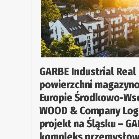
GARBE Industrial Real
powierzchni magazyno
Europie Środkowo-Wsc
WOOD & Company Logis
projekt na Śląsku – G
kompleks przemysłowy