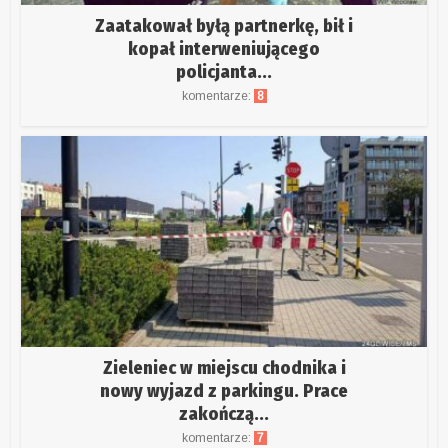
Zaatakował byłą partnerkę, bił i
kopał interweniującego
policjanta...
komentarze:
8
Zieleniec w miejscu chodnika i
nowy wyjazd z parkingu. Prace
zakończą...
komentarze:
7