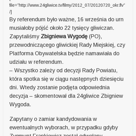
file=”http://www.24gliwice.tv/filmy/2012_07/20120720_okr.flv”
/]
By referendum było ważne, 16 września do urn
musiałoby pójść około 22 tysięcy gliwiczan.
Zapytaliśmy
Zbigniewa Wygodę
(PO),
przewodniczącego gliwickiej Rady Miejskiej, czy
Platforma Obywatelska będzie namawiała do
udziału w referendum.
– Wszystko zależy od decyzji Rady Powiatu,
która spotka się w ciągu następnych dziesięciu
dni. Wtedy zostanie podjęta odpowiednia
decyzja – skomentował dla 24gliwice Zbigniew
Wygoda.
Zapytany o zamiar kandydowania w
ewentualnych wyborach, w przypadku gdyby
Zygmunt Frankiewicz został odwołany,