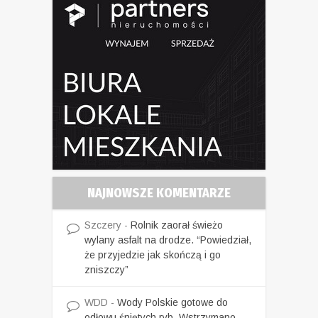
NAJNOWSZE KOMENTARZE
Szczery
-
Rolnik zaorał świeżo
wylany asfalt na drodze. “Powiedział,
że przyjedzie jak skończą i go
zniszczy”
WDD
-
Wody Polskie gotowe do
odłowu śniętych ryb. Wstrzymano