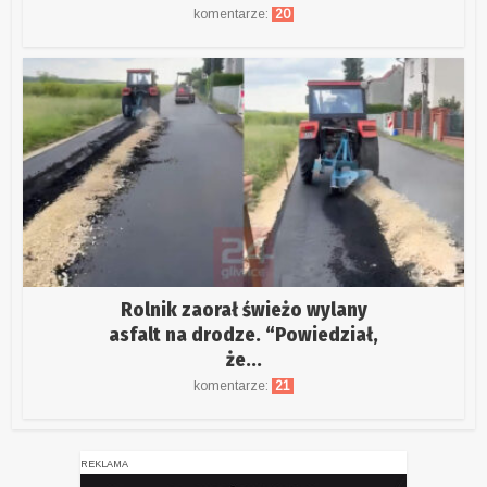
komentarze:
20
Rolnik zaorał świeżo wylany
asfalt na drodze. “Powiedział,
że...
komentarze:
21
REKLAMA