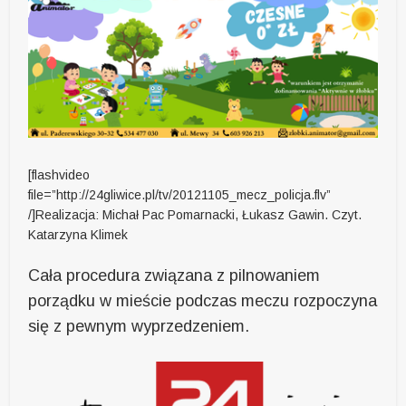
[flashvideo
file=”http://24gliwice.pl/tv/20121105_mecz_policja.flv”
/]Realizacja: Michał Pac Pomarnacki, Łukasz Gawin. Czyt.
Katarzyna Klimek
Cała procedura związana z pilnowaniem
porządku w mieście podczas meczu rozpoczyna
się z pewnym wyprzedzeniem.