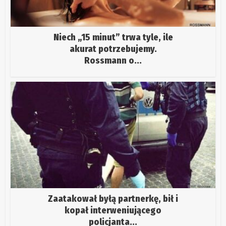
Niech „15 minut” trwa tyle, ile
akurat potrzebujemy.
Rossmann o...
Zaatakował byłą partnerkę, bił i
kopał interweniującego
policjanta...