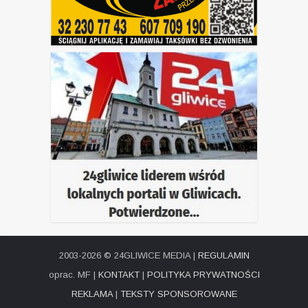
2003-2026 © 24GLIWICE MEDIA |
REGULAMIN
oprac. MF |
KONTAKT
|
POLITYKA PRYWATNOŚCI
REKLAMA
|
TEKSTY SPONSOROWANE