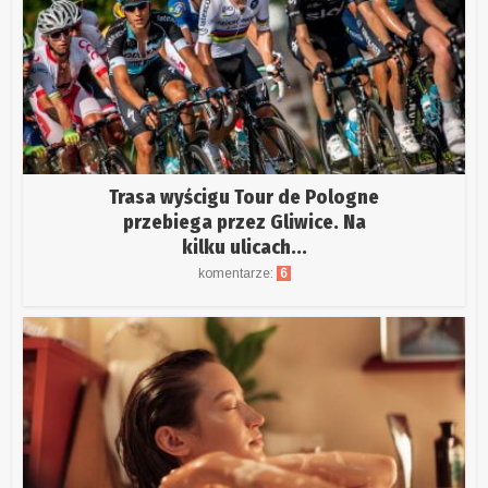
Trasa wyścigu Tour de Pologne
przebiega przez Gliwice. Na
kilku ulicach...
komentarze:
6