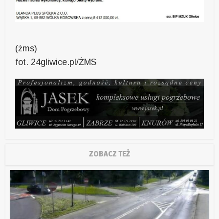
(żms)
fot. 24gliwice.pl/ŻMS
ZOBACZ TEŻ