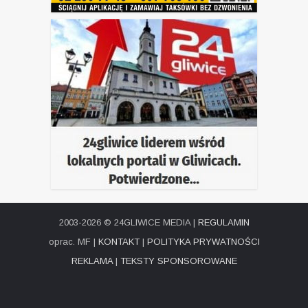
2003-2026 © 24GLIWICE MEDIA |
REGULAMIN
oprac. MF |
KONTAKT
|
POLITYKA PRYWATNOŚCI
REKLAMA
|
TEKSTY SPONSOROWANE