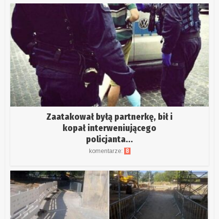
Zaatakował byłą partnerkę, bił i
kopał interweniującego
policjanta...
komentarze:
8