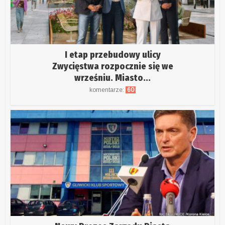
I etap przebudowy ulicy
Zwycięstwa rozpocznie się we
wrześniu. Miasto...
komentarze:
60