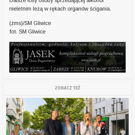
Dalsze losy osoby sprzedającej alkohol
nieletnim leżą w rękach organów ścigania.
(żms)/SM Gliwice
fot. SM Gliwice
ZOBACZ TEŻ