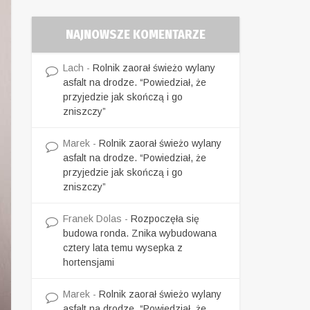
NAJNOWSZE KOMENTARZE
Lach
-
Rolnik zaorał świeżo wylany
asfalt na drodze. “Powiedział, że
przyjedzie jak skończą i go
zniszczy”
Marek
-
Rolnik zaorał świeżo wylany
asfalt na drodze. “Powiedział, że
przyjedzie jak skończą i go
zniszczy”
Franek Dolas
-
Rozpoczęła się
budowa ronda. Znika wybudowana
cztery lata temu wysepka z
hortensjami
Marek
-
Rolnik zaorał świeżo wylany
asfalt na drodze. “Powiedział, że