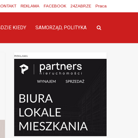
KONTAKT
REKLAMA
FACEBOOK
24ZABRZE
Praca
GDZIE KIEDY
SAMORZĄD, POLITYKA
REKLAMA