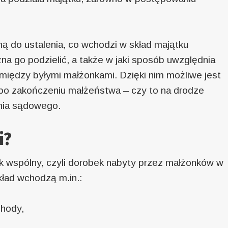
ą do ustalenia, co wchodzi w skład majątku
żna go podzielić, a także w jaki sposób uwzględnia
 między byłymi małżonkami. Dzięki nim możliwe jest
o zakończeniu małżeństwa – czy to na drodze
nia sądowego.
i?
k wspólny, czyli dorobek nabyty przez małżonków w
kład wchodzą m.in.:
chody,