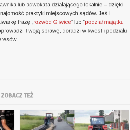
wnika lub adwokata działającego lokalnie – dzięki
 znajomość praktyki miejscowych sądów. Jeśli
warkę frazę „
rozwód Gliwice
” lub “
podział majątku
 poprowadzi Twoją sprawę, doradzi w kwestii podziału
eresów.
ZOBACZ TEŻ