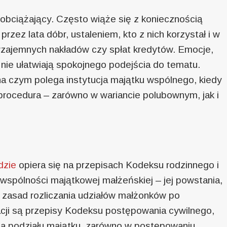
obciążający. Często wiąże się z koniecznością
zez lata dóbr, ustaleniem, kto z nich korzystał i w
 wzajemnych nakładów czy spłat kredytów. Emocje,
 nie ułatwiają spokojnego podejścia do tematu.
a czym polega instytucja majątku wspólnego, kiedy
 procedura – zarówno w wariancie polubownym, jak i
dzie
opiera się na przepisach Kodeksu rodzinnego i
 wspólności majątkowej małżeńskiej – jej powstania,
e zasad rozliczania udziałów małżonków po
acji są przepisy Kodeksu postępowania cywilnego,
ia podziału majątku, zarówno w postępowaniu