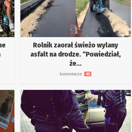
ne
Rolnik zaorał świeżo wylany
a
asfalt na drodze. “Powiedział,
że...
komentarze:
40